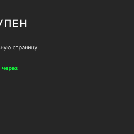
УПЕН
вную страницу
 через