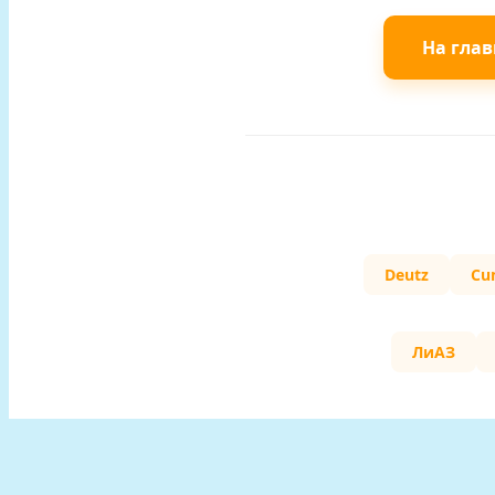
На гла
Deutz
Cu
ЛиАЗ