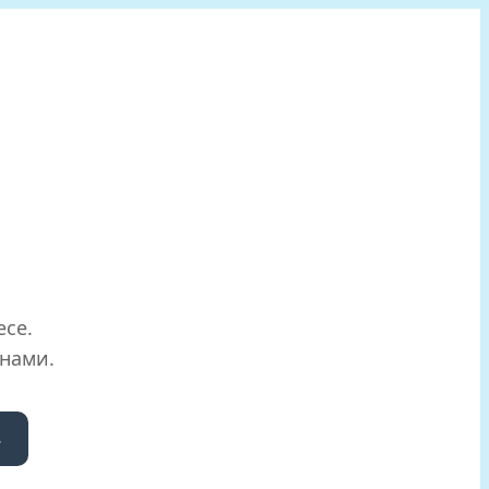
есе.
 нами.
ь